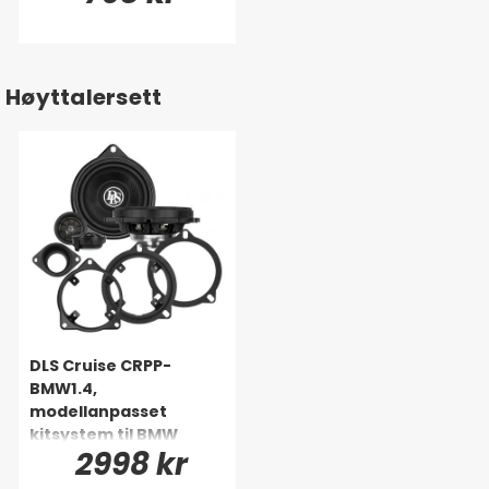
Høyttalersett
DLS Cruise CRPP-
BMW1.4,
modellanpasset
kitsystem til BMW
2998 kr