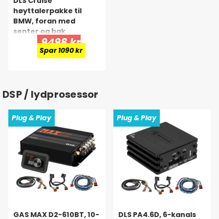
DLS Cruise
høyttalerpakke til
BMW, foran med
senter og bak
9498 kr
Spar 1090 kr
DSP / lydprosessor
Plug & Play
Plug & Play
GAS MAX D2-610BT, 10-
DLS PA4.6D, 6-kanals