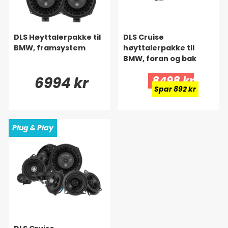
DLS Høyttalerpakke til
DLS Cruise
BMW, framsystem
høyttalerpakke til
BMW, foran og bak
6994 kr
8498 kr
Spar 892 kr
Plug & Play