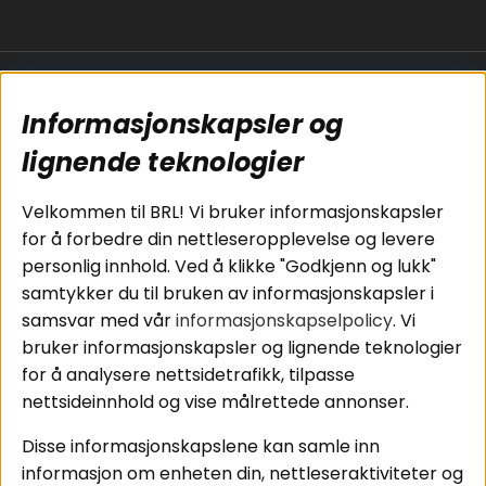
Populære sider
Kundservice
Informasjonskapsler og
Koblingsguide for
Cookies
subwoofers
Kjøpsvilkår
lignende teknologier
Tilkobling av
Personvernpolicy
bilforsterker
Service / Garanti /
Velkommen til BRL! Vi bruker informasjonskapsler
Koblingsguide for
Retur
for å forbedre din nettleseropplevelse og levere
midbasser
personlig innhold. Ved å klikke "Godkjenn og lukk"
Butikker
samtykker du til bruken av informasjonskapsler i
Våre ambassadører
samsvar med vår
informasjonskapselpolicy
. Vi
- Team BRL
bruker informasjonskapsler og lignende teknologier
for å analysere nettsidetrafikk, tilpasse
nettsideinnhold og vise målrettede annonser.
Områder
Følg oss
Disse informasjonskapslene kan samle inn
Instagram
Billyd
informasjon om enheten din, nettleseraktiviteter og