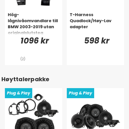
Hög-
T-Harness
lågnivåomvandlare till
Quadlock/Høy-Lav
BMW 2003-2019 utan
adapter
originalslutsteg
1096 kr
598 kr
(2)
Høyttalerpakke
Plug & Play
Plug & Play