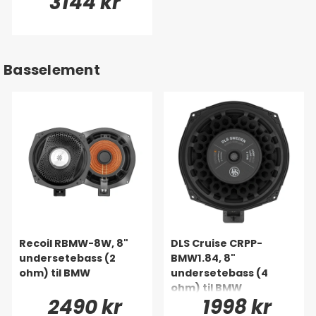
3144 kr
Basselement
Recoil RBMW-8W, 8"
DLS Cruise CRPP-
undersetebass (2
BMW1.84, 8"
ohm) til BMW
undersetebass (4
ohm) til BMW
2490 kr
1998 kr