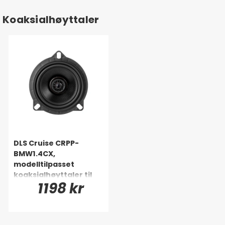
Koaksialhøyttaler
DLS Cruise CRPP-
BMW1.4CX,
modelltilpasset
koaksialhøyttaler til
1198 kr
BMW