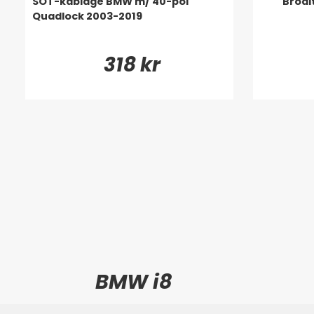
SOT-kablage BMW m/ 40-pol
Brodi
Quadlock 2003-2019
318 kr
BMW i8