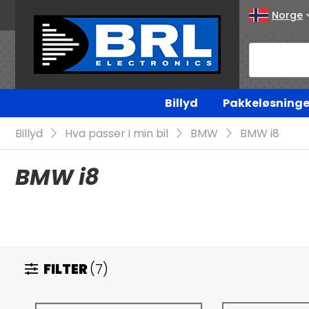
Norge
Billyd
Pakkeløsninge
Billyd
Hva passer i min bil
BMW
BMW i8
BMW i8
FILTER
(7)