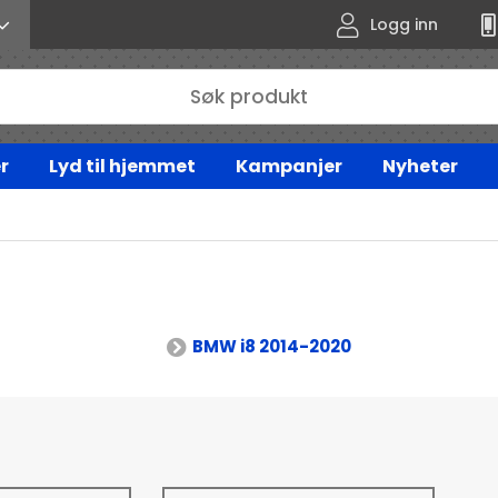
Logg inn
r
Lyd til hjemmet
Kampanjer
Nyheter
BMW i8 2014-2020