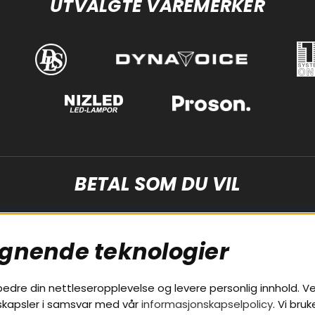
UTVALGTE VAREMERKER
BETAL SOM DU VIL
ignende teknologier
bedre din nettleseropplevelse og levere personlig innhold. Ve
nskapsler i samsvar med vår
informasjonskapselpolicy
. Vi bruk