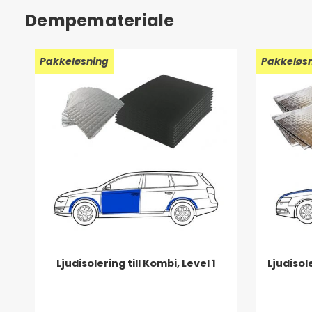
Dempemateriale
Pakkeløsning
Pakkeløs
Ljudisolering till Kombi, Level 1
Ljudisol