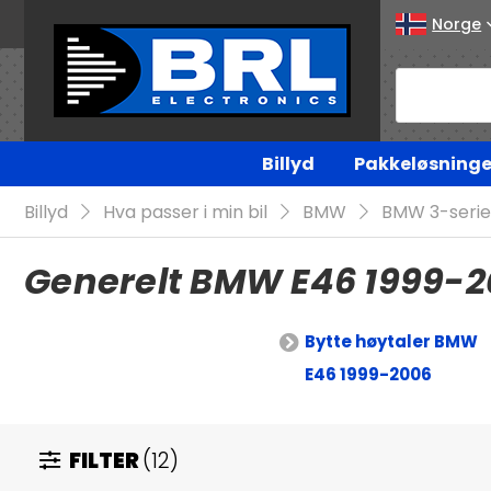
Norge
Billyd
Pakkeløsninge
Billyd
Hva passer i min bil
BMW
BMW 3-serie
Generelt BMW E46 1999-
Bytte høytaler BMW
E46 1999-2006
FILTER
(12)