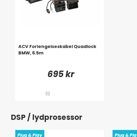
ACV Forlengelseskabel Quadlock
BMW, 6.5m
695 kr
(1)
DSP / lydprosessor
Plug & Play
Plug & Pl