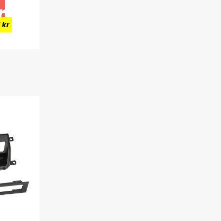
r
 kr