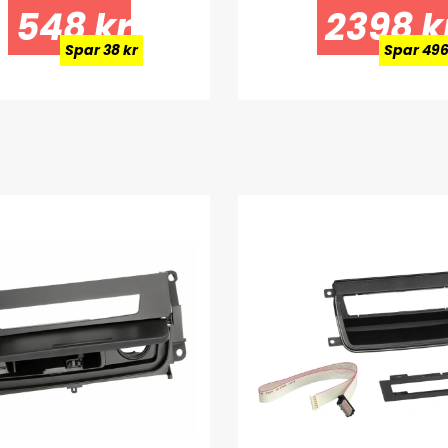
548 kr
2398 k
Spar 38 kr
Spar 496