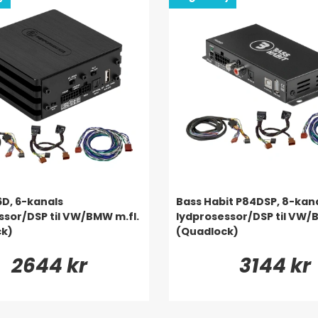
6D, 6-kanals
Bass Habit P84DSP, 8-kan
ssor/DSP til VW/BMW m.fl.
lydprosessor/DSP til VW/
ck)
(Quadlock)
2644 kr
3144 kr