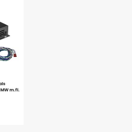
als
BMW m.fl.