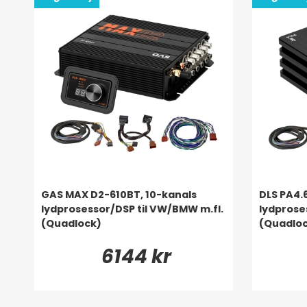
GAS MAX D2-610BT, 10-kanals
DLS PA4.
lydprosessor/DSP til VW/BMW m.fl.
lydprose
(Quadlock)
(Quadlo
6144 kr