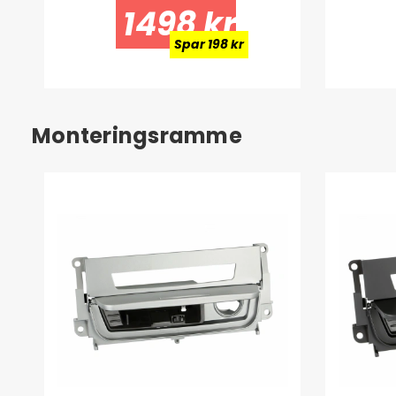
1498 kr
Spar 198 kr
Monteringsramme