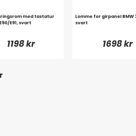
ringsrom med tastatur
Lomme for girpanel BMW 3
E90/E91, svart
svart
1198 kr
1698 kr
r