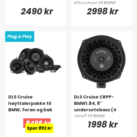
kitsystem til BMW
2490 kr
2998 kr
Plug & Play
DLS Cruise
DLS Cruise CRPP-
høyttalerpakke til
BMW1.84, 8"
BMW, foran og bak
undersetebass (4
ohm) til BMW
8498 kr
1998 kr
Spar 892 kr