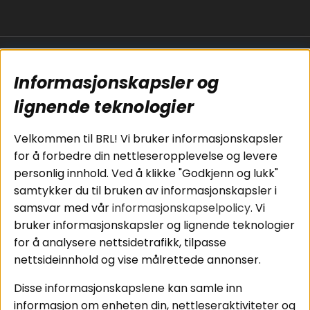
Populære sider
Kundservice
Informasjonskapsler og
Koblingsguide for
Cookies
subwoofers
Kjøpsvilkår
lignende teknologier
Tilkobling av
Personvernpolicy
bilforsterker
Service / Garanti /
Velkommen til BRL! Vi bruker informasjonskapsler
Koblingsguide for
Retur
for å forbedre din nettleseropplevelse og levere
midbasser
personlig innhold. Ved å klikke "Godkjenn og lukk"
Butikker
samtykker du til bruken av informasjonskapsler i
Våre ambassadører
samsvar med vår
informasjonskapselpolicy
. Vi
- Team BRL
bruker informasjonskapsler og lignende teknologier
for å analysere nettsidetrafikk, tilpasse
nettsideinnhold og vise målrettede annonser.
Områder
Følg oss
Disse informasjonskapslene kan samle inn
Instagram
Billyd
informasjon om enheten din, nettleseraktiviteter og