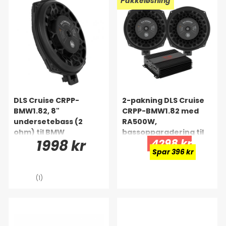
Pakkeløsning
DLS Cruise CRPP-
2-pakning DLS Cruise
BMW1.82, 8"
CRPP-BMW1.82 med
undersetebass (2
RA500W,
ohm) til BMW
bassoppgradering til
1998 kr
4298 kr
BMW
Spar 396 kr
(1)