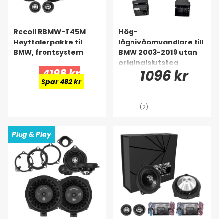
Recoil RBMW-T45M
Hög-
Høyttalerpakke til
lågnivåomvandlare till
BMW, frontsystem
BMW 2003-2019 utan
originalslutsteg
4198 kr
1096 kr
Spar 482 kr
(2)
Plug & Play