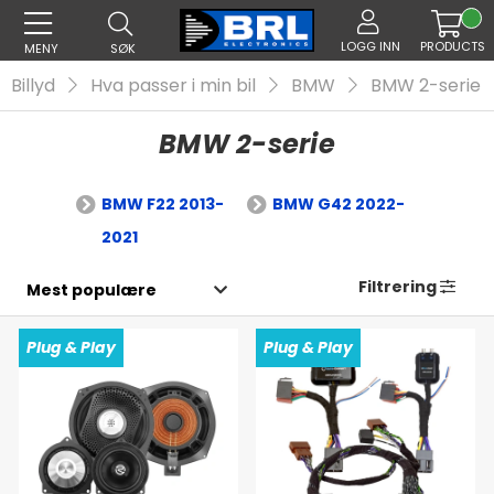
LOGG INN
PRODUCTS
MENY
SØK
Billyd
Hva passer i min bil
BMW
BMW 2-serie
BMW 2-serie
BMW F22 2013-
BMW G42 2022-
2021
Filtrering
Plug & Play
Plug & Play