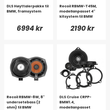
DLS Høyttalerpakke til
Recoil RBMW-T45M,
BMW, framsystem
modellanpasset 4"
kitsystem til BMW
6994 kr
2190 kr
Recoil RBMW-8W, 8"
DLS Cruise CRPP-
undersetebass (2
BMW1.4,
ohm) til BMW
modellanpasset