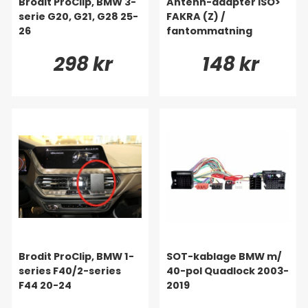
Brodit ProClip, BMW 3-
Antenn-adapter ISO>
serie G20, G21, G28 25-
FAKRA (Z) /
26
fantommatning
298 kr
148 kr
Brodit ProClip, BMW 1-
SOT-kablage BMW m/
series F40/2-series
40-pol Quadlock 2003-
F44 20-24
2019