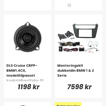
(1)
DLS Cruise CRPP-
Monteringskit
BMW1.4CX,
dubbeldin BMW 1 & 2
modelltilpasset
Serie
koaksialhøyttaler til
1198 kr
7598 kr
BMW