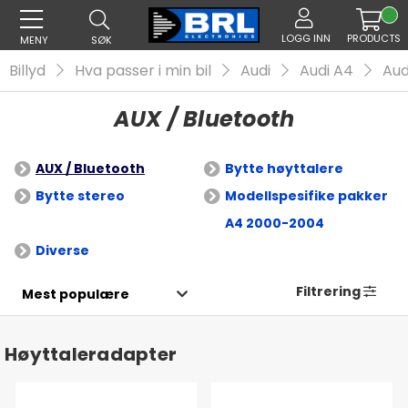
LOGG INN
PRODUCTS
MENY
SØK
Billyd
Hva passer i min bil
Audi
Audi A4
Aud
AUX / Bluetooth
AUX / Bluetooth
Bytte høyttalere
Bytte stereo
Modellspesifike pakker
A4 2000-2004
Diverse
Filtrering
Høyttaleradapter