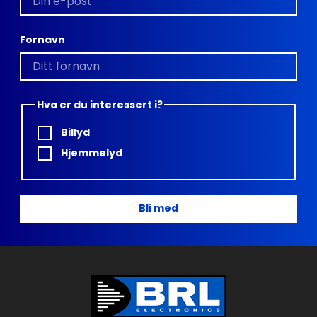
Fornavn
Hva er du interessert i?
Billyd
Hjemmelyd
Bli med