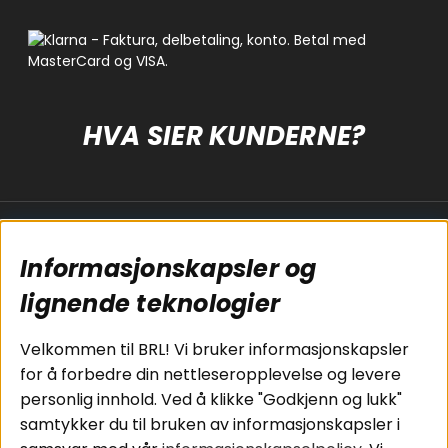
HVA SIER KUNDERNE?
Populære sider
Kundservice
Informasjonskapsler og
Koblingsguide for
Cookies
subwoofers
Kjøpsvilkår
lignende teknologier
Tilkobling av
Personvernpolicy
bilforsterker
Service / Garanti /
Velkommen til BRL! Vi bruker informasjonskapsler
Koblingsguide for
Retur
for å forbedre din nettleseropplevelse og levere
midbasser
personlig innhold. Ved å klikke "Godkjenn og lukk"
Butikker
samtykker du til bruken av informasjonskapsler i