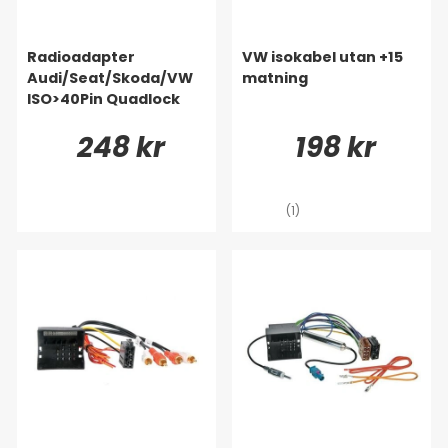
Radioadapter
VW isokabel utan +15
Audi/Seat/Skoda/VW
matning
ISO>40Pin Quadlock
248 kr
198 kr
(1)