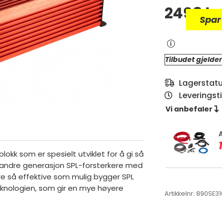
2498
kr
Spar
Tilbudet gjelder
Lagerstat
Leveringst
Vi anbefaler 
blokk som er spesielt utviklet for å gi så
 andre generasjon SPL-forsterkere med
re så effektive som mulig bygger SPL
eknologien, som gir en mye høyere
Artikkelnr:
890SE31