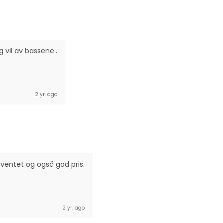
g vil av bassene..
2 yr. ago
rventet og også god pris.
2 yr. ago