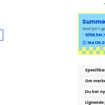
Summer
God lyd = go
-
Klikk her 
e som betyr at du kan koble
il forsterkeren! Har du bygget en gal
16
13
2
ene? Mulighetene er nesten uendelige.
slik du ønsker, har SPL ELITE 3100.1DF
le frekvensene hvor du enn ønsker!
Spesifika
vt forsterkerdesign. Det stiller høye
 strømbank er i best mulig stand. Det er
Om merk
ri. Vi anbefaler også at du satser på
Du har ny
Lignende