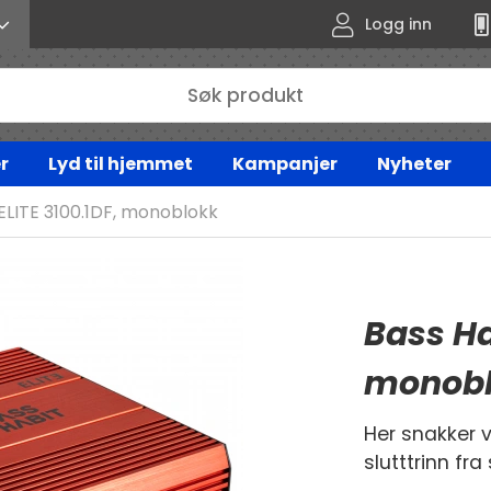
Logg inn
r
Lyd til hjemmet
Kampanjer
Nyheter
 ELITE 3100.1DF, monoblokk
Bass Ha
monob
Her snakker 
slutttrinn fr