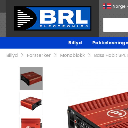
Norge
Billyd
Pakkeløsninge
Billyd
Forsterker
Monoblokk
Bass Habit SPL