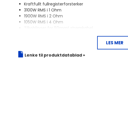
Kraftfullt fullregisterforsterker
3100W RMS i 1 Ohm
1900W RMS i 2 Ohm
1050W RMS i 4 Ohm
Tilkoblinger for
50
mm² strømkabel
LES MER
SPL ELITE 3100.1DF
er en fullregister-forsterker, no
basshøyttalere så vel som høyttalere og diskanter t
Lenke til produktdatablad »
trailer og vil være den som høres mest på biltreff
For å få bassene eller høyttalerne til å høres akkurat 
både høy- og lavpassfiltre som gjør det mulig å de
Dette er en kraftfull forsterker med et veldig effekti
krav til at du har et skikkelig jordpunkt og at bilens
viktig å sikre god helse på både generator og batte
minst
to ekstra batterier!
Ikke glem kabler!