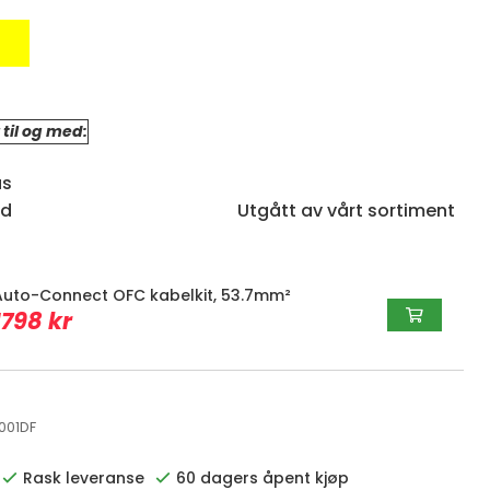
 til og med:
us
id
Utgått av vårt sortiment
Auto-Connect OFC kabelkit, 53.7mm²
1798 kr
001DF
Rask leveranse
60 dagers åpent kjøp