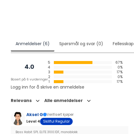
Anmeldelser (6)
Spørsmål og svar (0)
Fellesskap
5
67%
4.0
4
0%
3
17%
2
0%
Basert på 6 vurderinger
1
17%
Logg inn for å skrive en anmeldelse
Relevans
Alle anmeldelser
Aksel G
Verifisert kjøper
Level 4
Skillful Regular
Bass Habit SPL ELITE 3100.1DF, monoblokk