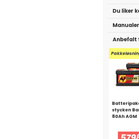
ige kabler! Vi anbefaler derfor at du
Du liker 
orsterkeren har høyttalere tilkoblet -
Manuale
sterkeren klarer. Les mer om dette i
Anbefalt 
ne har trykkfeil vært på ferde, og
Pakkeløsni
20KHz" som bildet viser. Forsterkeren
z til tross for dette.
Batteripake
stycken B
80Ah AGM
5798