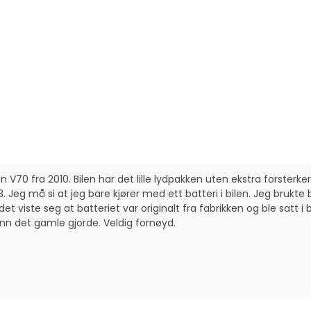
70 fra 2010. Bilen har det lille lydpakken uten ekstra forsterker 
g må si at jeg bare kjører med ett batteri i bilen. Jeg brukte batte
det viste seg at batteriet var originalt fra fabrikken og ble satt 
 enn det gamle gjorde. Veldig fornøyd.