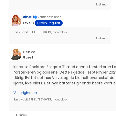
last mo.
vinni i
Verifisert kjøper
Level 4
Driven Regular
Bass Habit SPL ELITE 3100.1DF, monoblokk
last mo.
Henke
Guest
Kjører to Rockford Fosgate T1 med denne forsterkeren i en V
forsterkeren og bassene. Dette skjedde i september 2023. Je
dårlig. Byttet det hos Volvo, og de ble helt overrasket da 
kjører, ikke ellers. Det nye batteriet gir enda bedre kraft
Vis originalen
Bass Habit SPL ELITE 3100.1DF, monoblokk
0 likes