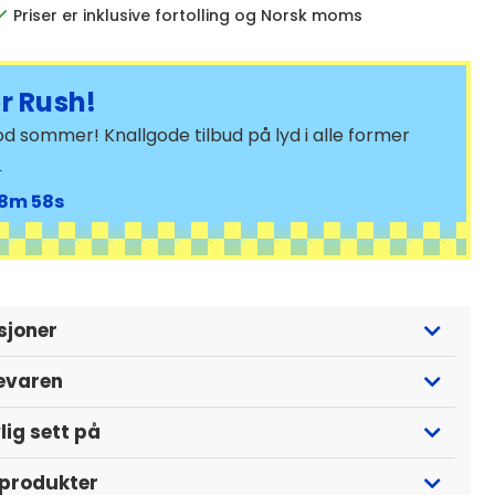
Priser er inklusive fortolling og Norsk moms
 Rush!
d sommer! Knallgode tilbud på lyd i alle former
>
8
57
sjoner
evaren
lig sett på
 produkter