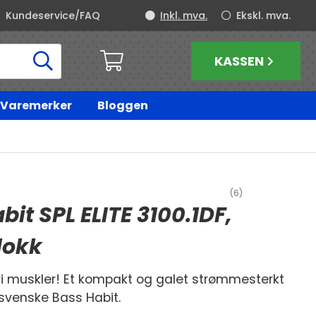
Kundeservice/FAQ
Inkl. mva.
Ekskl. mva.
KASSEN
Varemerker
Bloggen
(6)
bit SPL ELITE 3100.1DF,
lokk
vi muskler! Et kompakt og galet strømmesterkt
a svenske Bass Habit.