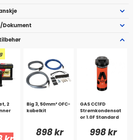
kanskje
r/Dokument
tilbehør
ng
t, 2
Big 3, 50mm² OFC-
GAS CC1FD
anner
kabelkit
Strømkondensat
or 1.0F Standard
898 kr
998 kr
 kr