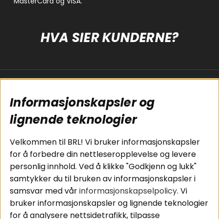
HVA SIER KUNDERNE?
Populære sider
Kundservice
Informasjonskapsler og
Koblingsguide for
Cookies
subwoofers
Kjøpsvilkår
lignende teknologier
Tilkobling av
Personvernpolicy
bilforsterker
Service / Garanti /
Velkommen til BRL! Vi bruker informasjonskapsler
Koblingsguide for
Retur
for å forbedre din nettleseropplevelse og levere
midbasser
personlig innhold. Ved å klikke "Godkjenn og lukk"
Butikker
samtykker du til bruken av informasjonskapsler i
Våre ambassadører
samsvar med vår
informasjonskapselpolicy
. Vi
- Team BRL
bruker informasjonskapsler og lignende teknologier
for å analysere nettsidetrafikk, tilpasse