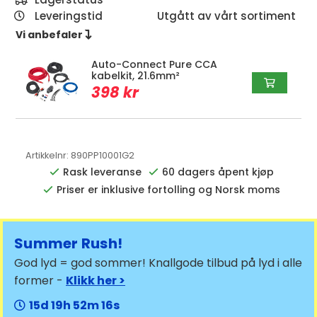
Leveringstid
Utgått av vårt sortiment
Vi anbefaler 
Auto-Connect Pure CCA
kabelkit, 21.6mm²
398 kr
Artikkelnr:
890PP10001G2
Rask leveranse
60 dagers åpent kjøp
Priser er inklusive fortolling og Norsk moms
Summer Rush!
God lyd = god sommer! Knallgode tilbud på lyd i alle
former -
Klikk her >
15
19
52
16