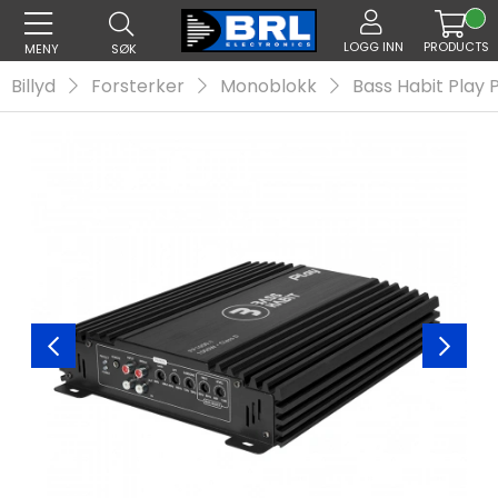
LOGG INN
PRODUCTS
MENY
SØK
Billyd
Forsterker
Monoblokk
Bass Habit Play 