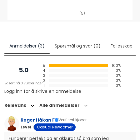
(5)
Anmeldelser (3)
Spørsmål og svar (0)
Fellesskap
5
100%
5.0
4
0%
3
0%
2
0%
Basert på 3 vurderinger
1
0%
Logg inn for å skrive en anmeldelse
Relevans
Alle anmeldelser
Roger Håkan F
Verifisert kjøper
Level 1
Casual Newcomer
Fungerer perfekt og er akkurat så bra som jeg 