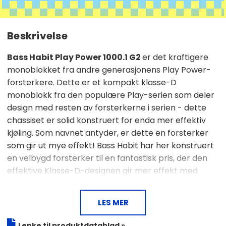
Beskrivelse
Bass Habit Play Power 1000.1 G2
er det kraftigere
monoblokket fra andre generasjonens Play Power-
forsterkere. Dette er et kompakt klasse-D
monoblokk fra den populære Play-serien som deler
design med resten av forsterkerne i serien - dette
chassiset er solid konstruert for enda mer effektiv
kjøling. Som navnet antyder, er dette en forsterker
som gir ut mye effekt! Bass Habit har her konstruert
en velbygd forsterker til en fantastisk pris, der den
effektive Klasse-D-designen gir mer effekt med
mindre strømforbruk.
LES MER
1000W (RMS) @ 1 ohm
Lenke til produktdatablad »