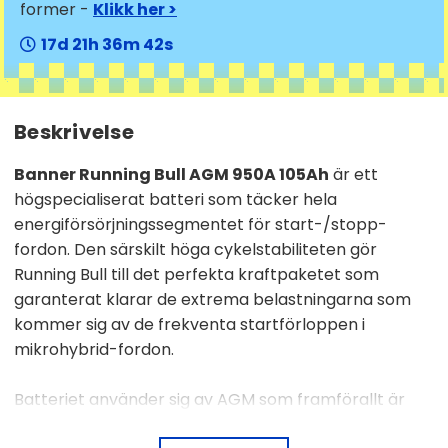
former -
Klikk her >
17
21
36
41
Beskrivelse
Banner Running Bull AGM 950A 105Ah
är ett
högspecialiserat batteri som täcker hela
energiförsörjningssegmentet för start-/stopp-
fordon. Den särskilt höga cykelstabiliteten gör
Running Bull till det perfekta kraftpaketet som
garanterat klarar de extrema belastningarna som
kommer sig av de frekventa startförloppen i
mikrohybrid-fordon.
Batteriet använder sig av AGM som framförallt är
bra till mindre och medelstora bilar som har lite