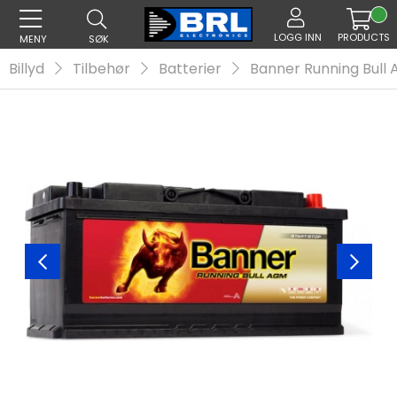
LOGG INN
PRODUCTS
MENY
SØK
Billyd
Tilbehør
Batterier
Banner Running Bull 