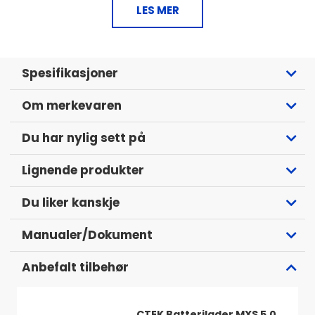
enklare start/stop system. Teknologin utvecklas hela
LES MER
tiden och under de kommande åren kommer detta
att bli mer och mer vanligt och kommer vara den
nya standarden i många bilar.
Spesifikasjoner
Specifikationer
Om merkevaren
Dubbel cycklingslivslängd jämfört med vanliga
batterier.
Du har nylig sett på
Hög vibrationstålighet
Bättre tålighet mot djupurladdningar
Lignende produkter
Underhållsfritt, tack vare en rekombinationsteknik
Banner- är kvalitetsbatterier från Österrike som
Du liker kanskje
producerats sedan 1968
Batteri: 12volt
Manualer/Dokument
105Ah
950A
Anbefalt tilbehør
Fästkläck: B13
Anslutningspol typ 1
CTEK Batterilader MXS 5.0