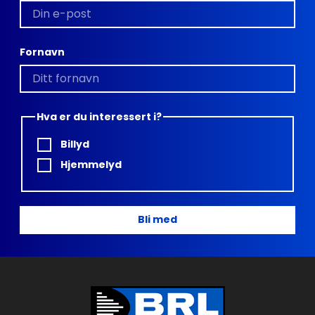
Fornavn
Hva er du interessert i?
Billyd
Hjemmelyd
Bli med