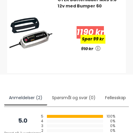
Koppling 0/50/D
12v med Bumper 60
Mått 394x175x190mm
30 kg
1190 kr
Spar 99 kr
910 kr
Anmeldelser (2)
Spørsmål og svar (0)
Fellesskap
5
100%
5.0
4
0%
3
0%
2
0%