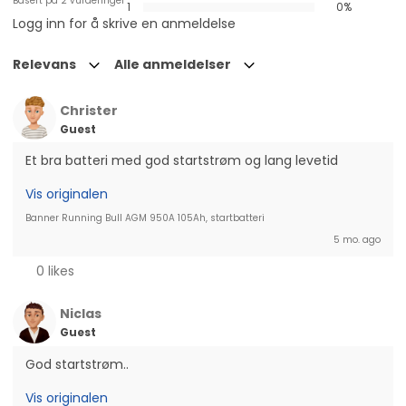
Basert på 2 vurderinger
1
0%
Logg inn for å skrive en anmeldelse
Relevans
Alle anmeldelser
Christer
Guest
Et bra batteri med god startstrøm og lang levetid
Vis originalen
Banner Running Bull AGM 950A 105Ah, startbatteri
5 mo. ago
0 likes
Niclas
Guest
God startstrøm..
Vis originalen