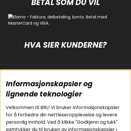
BETAL SOM DU VIL
HVA SIER KUNDERNE?
Populære sider
Kundservice
Informasjonskapsler og
Koblingsguide for
Cookies
lignende teknologier
subwoofers
Kjøpsvilkår
Tilkobling av
Personvernpolicy
bilforsterker
Service / Garanti /
Velkommen til BRL! Vi bruker informasjonskapsler
Koblingsguide for
Retur
for å forbedre din nettleseropplevelse og levere
midbasser
personlig innhold. Ved å klikke "Godkjenn og lukk"
Butikker
samtykker du til bruken av informasjonskapsler i