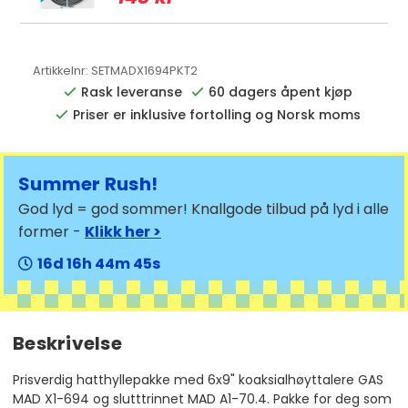
Artikkelnr:
SETMADX1694PKT2
Rask leveranse
60 dagers åpent kjøp
Priser er inklusive fortolling og Norsk moms
Summer Rush!
God lyd = god sommer! Knallgode tilbud på lyd i alle
former -
Klikk her >
16
16
44
44
Beskrivelse
Prisverdig hatthyllepakke med 6x9" koaksialhøyttalere GAS
MAD X1-694 og slutttrinnet MAD A1-70.4. Pakke for deg som