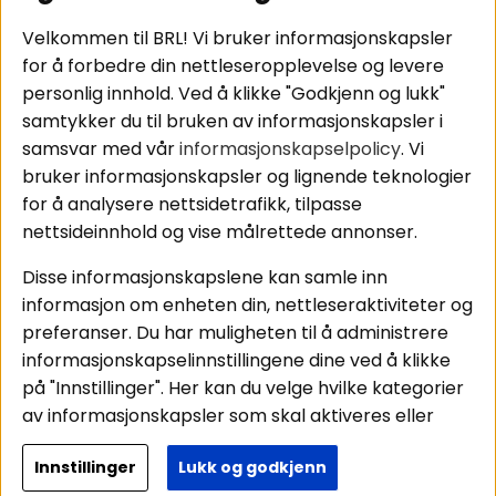
Tilkobling av
Personvernpolicy
bilforsterker
Service / Garanti /
Velkommen til BRL! Vi bruker informasjonskapsler
Koblingsguide for
Retur
for å forbedre din nettleseropplevelse og levere
midbasser
personlig innhold. Ved å klikke "Godkjenn og lukk"
Butikker
samtykker du til bruken av informasjonskapsler i
Våre ambassadører
samsvar med vår
informasjonskapselpolicy
. Vi
- Team BRL
bruker informasjonskapsler og lignende teknologier
for å analysere nettsidetrafikk, tilpasse
nettsideinnhold og vise målrettede annonser.
Områder
Følg oss
Disse informasjonskapslene kan samle inn
Instagram
Billyd
informasjon om enheten din, nettleseraktiviteter og
Lyd til hjemmet
Facebook
preferanser. Du har muligheten til å administrere
Pakkeløsninger
informasjonskapselinnstillingene dine ved å klikke
Youtube
Hva passer i bilen
på "Innstillinger". Her kan du velge hvilke kategorier
Tiktok
av informasjonskapsler som skal aktiveres eller
deaktiveres. Vær oppmerksom på at deaktivering
Innstillinger
Lukk og godkjenn
av noen informasjonskapsler kan påvirke
Copyright © 2026 - BRL Electronics