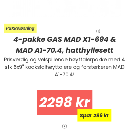
Pakkeløsning
(1)
4-pakke GAS MAD X1-694 &
MAD A1-70.4, hatthyllesett
Prisverdig og velspillende høyttalerpakke med 4
stk 6x9" koaksialhøyttalere og forsterkeren MAD
A1-70.4!
2298
kr
Spar
Spar
296 kr