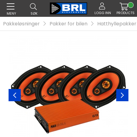
LOGG INN
PRODUCTS
MENY
SØK
Pakkeløsninger
Pakker for bilen
Hatthyllepakker