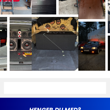
Holder seg kald, i alle situasjoner
MAD A1-serien erstatter storselgerne fra BEAT-
serien. GAS har sett over alt. Det har blitt skrudd,
optimalisert og testet. Sluttresultatet er endelig her!
Ved første øyekast vil blikkene bli trukket mot det
varmeavledende chassiset. Dette sikrer optimal
kjøling for best mulig ytelse! Du kan trygt lene deg
tilbake og nyte favorittmusikken din, selv når du
presser systemet til dets grense. Overoppheting er
en saga blott, og du kan lytte til musikken din helt
uten avbrudd.
Fantastisk utside, imponerende innside
Alt handler ikke bare om ytelse, det er viktig å kunne
ha slutttrinnet synlig i bilen uten å skamme seg. Den
strømlinjeformede designen med gjennomtenkte
HENGER DU MED?