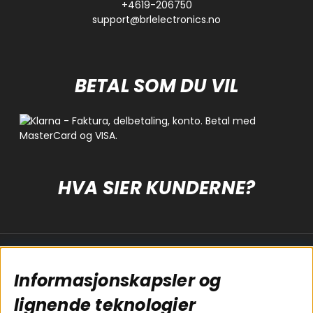
+4619-206750
support@brlelectronics.no
BETAL SOM DU VIL
HVA SIER KUNDERNE?
Populære sider
Kundservice
Informasjonskapsler og
Koblingsguide for
Cookies
lignende teknologier
subwoofers
Kjøpsvilkår