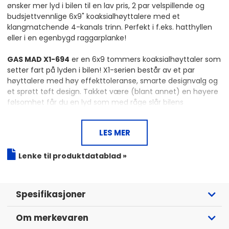
ønsker mer lyd i bilen til en lav pris, 2 par velspillende og
budsjettvennlige 6x9" koaksialhøyttalere med et
klangmatchende 4-kanals trinn. Perfekt i f.eks. hatthyllen
eller i en egenbygd raggarplanke!
GAS MAD X1-694
er en 6x9 tommers koaksialhøyttaler som
setter fart på lyden i bilen! X1-serien består av et par
høyttalere med høy effekttoleranse, smarte designvalg og
et sprøtt tøft design. Takket være (blant annet) en høyere
følsomhet får du en lyd som med råge slår bilens
originalhøyttalere.
100W RMS / 200W MAX
LES MER
4 Ohm
92 dB følsomhet
Lenke til produktdatablad »
Fantastisk pris, fantastisk lyd
Spesifikasjoner
Høyttalere som tåler å spilles
GAS har utviklet en membran av formsprøytet
Om merkevaren
polypropylen (“injection moulded polypropylene",