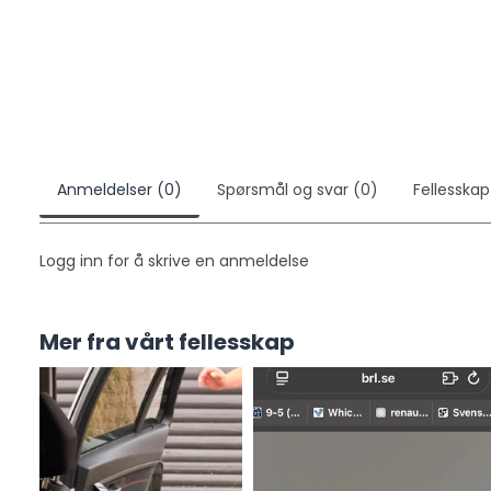
Signaltilkoblinger: Parkeringsbrems, Rygge, Tenning
Tilkoblinger: 40 Pin Quadlock, Fakra(m) > DIN(m), R
for USB
Anmeldelser (0)
Spørsmål og svar (0)
Fellesskap
Logg inn for å skrive en anmeldelse
Mer fra vårt fellesskap