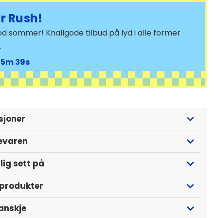
 Rush!
d sommer! Knallgode tilbud på lyd i alle former
>
35
37
sjoner
evaren
lig sett på
 produkter
kanskje