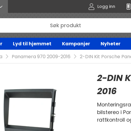
Logg inn
r
Lyd til hjemmet
Kampanjer
Nyheter
a
Panamera 970 2009-2016
2-DIN Kit Porsche Pa
2-DIN 
2016
Monteringsra
bilstereo i P
rattkontroll o