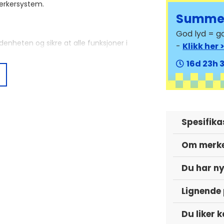
terkersystem.
Summer
God lyd = go
denheten og sikre at alle funksjoner i
-
Klikk her 
og bilinnstillinger før installasjonen
16
23
Call, kan hende ikke støttes. Sjekk alle
 anbefales å sammenligne de medfølgende
passer både optisk og teknisk.
Spesifika
Om merk
Du har ny
Lignende
Du liker 