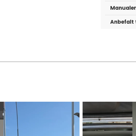
, Hastighetspuls, SWC, PDC-lyd
Manuale
CA for ryggekamera, RCA for AUX, LVDS
Anbefalt 