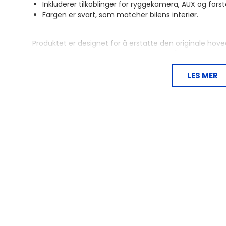
Inkluderer tilkoblinger for ryggekamera, AUX og fors
Fargen er svart, som matcher bilens interiør.
Produktet er designet for å erstatte den originale hove
bilen fungerer som de skal. Det er viktig å sjekke OEM HU 
påbegynnes. Noen bilfunksjoner, som Trailer Assist og E 
funksjoner nøye før den endelige installasjonen. Det
LES MER
kontaktene med de som finnes i bilen for å sikre at de 
Passer til
Porsche Panamera 2009
Porsche Panamera 2010
Porsche Panamera 2011
Porsche Panamera 2012
Porsche Panamera 2013
Porsche Panamera 2014
Porsche Panamera 2015
Porsche Panamera 2016
Spesifikasjoner
Farge: svart