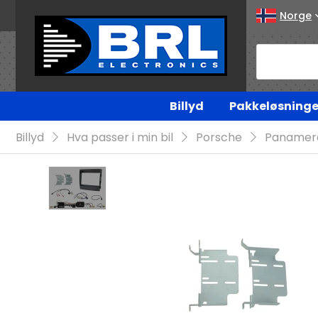
Norge
Billyd
Pakkeløsninge
Billyd
Hva passer i min bil
Porsche
Panamer