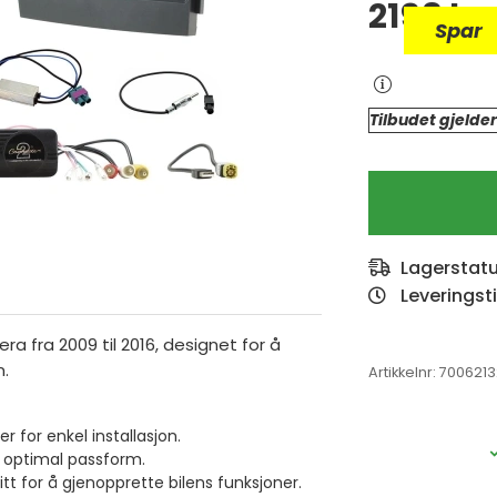
2198
kr
Spar
Tilbudet gjelder
Lagerstat
Leveringst
ra fra 2009 til 2016, designet for å
n.
Artikkelnr:
7006213
for enkel installasjon.
n optimal passform.
t for å gjenopprette bilens funksjoner.