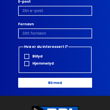
E-post
Fornavn
Hva er du interessert i?
Billyd
Hjemmelyd
Bli med